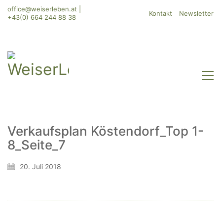
office@weiserleben.at
|
Kontakt
Newsletter
+43(0) 664 244 88 38
Verkaufsplan Köstendorf_Top 1-
8_Seite_7
WeiserLeben GmbH
Bergheimerstraße 45
20. Juli 2018
A-5020 Salzburg
office@weiserleben.at
+43(0) 664 244 88 38