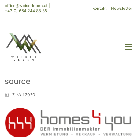
office@weiserleben.at
|
Kontakt
Newsletter
+43(0) 664 244 88 38
source
WeiserLeben GmbH
7. Mai 2020
Bergheimerstraße 45
A-5020 Salzburg
office@weiserleben.at
+43(0) 664 244 88 38