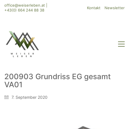
office@weiserleben.at
|
Kontakt
Newsletter
+43(0) 664 244 88 38
200903 Grundriss EG gesamt
VA01
WeiserLeben GmbH
Bergheimerstraße 45
7. September 2020
A-5020 Salzburg
office@weiserleben.at
+43(0) 664 244 88 38