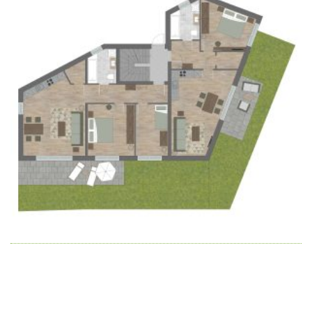
Wir schaffen Lebensräume, die die Außenwelt mit der
Innenwelt verbinden. Das Persönliche steht stets im
Vordergrund.
Kontakt
Newsletter
Impressum
Datenschutzerklärung – WeiserLeben
© Copyright WeiserLeben - A&M Weiser GmbH