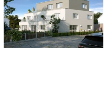
Wir schaffen Lebensräume, die die Außenwelt mit der
Innenwelt verbinden. Das Persönliche steht stets im
Vordergrund.
Kontakt
Newsletter
Impressum
Datenschutzerklärung – WeiserLeben
© Copyright WeiserLeben - A&M Weiser GmbH