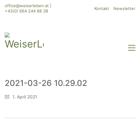
office@weiserleben.at
|
Kontakt
Newsletter
+43(0) 664 244 88 38
2021-03-26 10.29.02
WeiserLeben GmbH
1. April 2021
Bergheimerstraße 45
A-5020 Salzburg
office@weiserleben.at
+43(0) 664 244 88 38