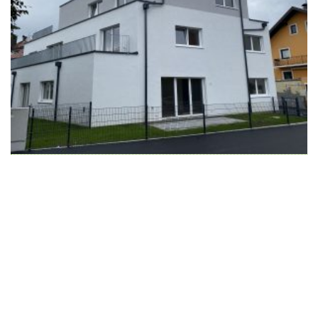
Wir schaffen Lebensräume, die die Außenwelt mit der
Innenwelt verbinden. Das Persönliche steht stets im
Vordergrund.
Kontakt
Newsletter
Impressum
Datenschutzerklärung – WeiserLeben
© Copyright WeiserLeben - A&M Weiser GmbH