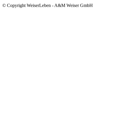
© Copyright WeiserLeben - A&M Weiser GmbH
ANMELDUNG ZUM NEWSLETTER
Verpassen Sie keine 
Updates
Bleiben Sie mit dem WeiserLeben Newsletter auf dem Lau
und Bauvorhaben betrifft.
Wir informieren Sie über den Fortschritt zu den einzelne
Wohnimmobilien die wir künftig realisieren.