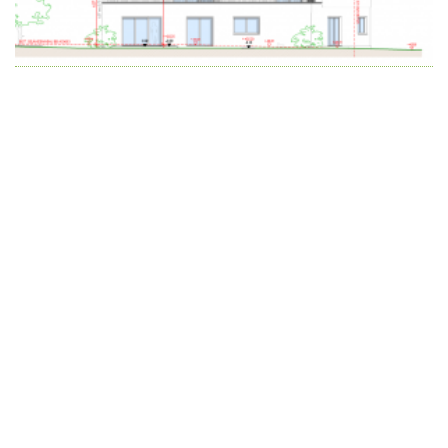
Wir schaffen Lebensräume, die die Außenwelt mit der
Innenwelt verbinden. Das Persönliche steht stets im
Vordergrund.
Kontakt
Newsletter
Impressum
Datenschutzerklärung – WeiserLeben
© Copyright WeiserLeben - A&M Weiser GmbH