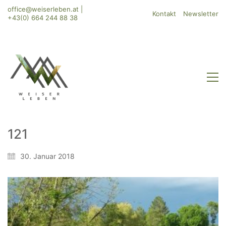
office@weiserleben.at
|
Kontakt
Newsletter
+43(0) 664 244 88 38
121
WeiserLeben GmbH
30. Januar 2018
Bergheimerstraße 45
A-5020 Salzburg
office@weiserleben.at
+43(0) 664 244 88 38