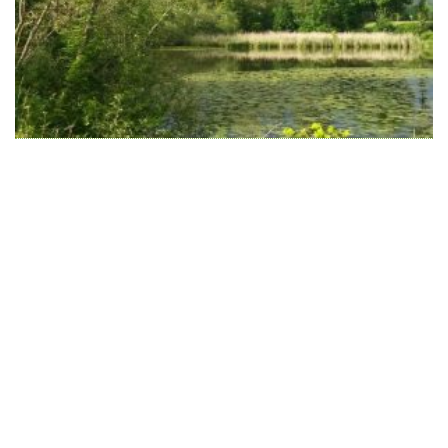
Wir schaffen Lebensräume, die die Außenwelt mit der
Innenwelt verbinden. Das Persönliche steht stets im
Vordergrund.
Kontakt
Newsletter
Impressum
Datenschutzerklärung – WeiserLeben
© Copyright WeiserLeben - A&M Weiser GmbH