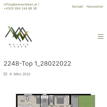
office@weiserleben.at
|
Kontakt
Newsletter
+43(0) 664 244 88 38
2248-Top 1_28022022
WeiserLeben GmbH
8. März 2022
Bergheimerstraße 45
A-5020 Salzburg
office@weiserleben.at
+43(0) 664 244 88 38