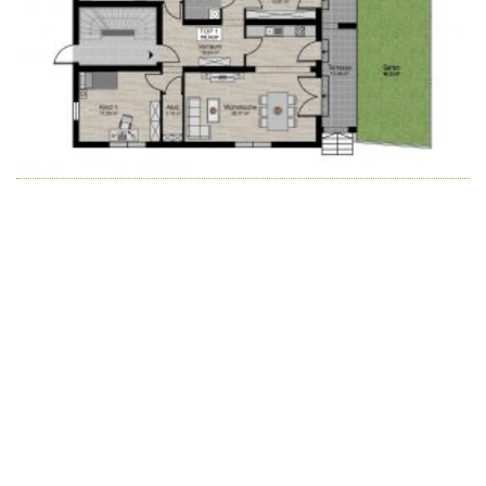
Wir schaffen Lebensräume, die die Außenwelt mit der
Innenwelt verbinden. Das Persönliche steht stets im
Vordergrund.
Kontakt
Newsletter
Impressum
Datenschutzerklärung – WeiserLeben
© Copyright WeiserLeben - A&M Weiser GmbH