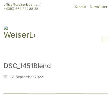
office@weiserleben.at
|
Kontakt
Newsletter
+43(0) 664 244 88 38
DSC_1451Blend
WeiserLeben GmbH
12. September 2022
Bergheimerstraße 45
A-5020 Salzburg
office@weiserleben.at
+43(0) 664 244 88 38