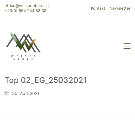
office@weiserleben.at
|
Kontakt
Newsletter
+43(0) 664 244 88 38
Top 02_EG_25032021
WeiserLeben GmbH
30. April 2021
Bergheimerstraße 45
A-5020 Salzburg
office@weiserleben.at
+43(0) 664 244 88 38