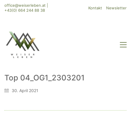
office@weiserleben.at
|
Kontakt
Newsletter
+43(0) 664 244 88 38
Top 04_OG1_2303201
WeiserLeben GmbH
30. April 2021
Bergheimerstraße 45
A-5020 Salzburg
office@weiserleben.at
+43(0) 664 244 88 38