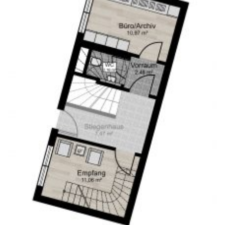
office@weiserleben.at
+43(0) 664 244 88 38
Wir schaffen Lebensräume, die die Außenwelt mit der
Innenwelt verbinden. Das Persönliche steht stets im
Vordergrund.
Kontakt
Newsletter
Impressum
Datenschutzerklärung – WeiserLeben