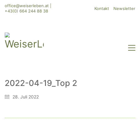
office@weiserleben.at
|
Kontakt
Newsletter
+43(0) 664 244 88 38
2022-04-19_Top 2
WeiserLeben GmbH
28. Juli 2022
Bergheimerstraße 45
A-5020 Salzburg
office@weiserleben.at
+43(0) 664 244 88 38