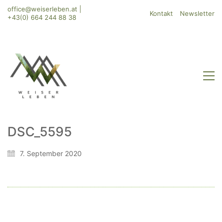
office@weiserleben.at
|
Kontakt
Newsletter
+43(0) 664 244 88 38
DSC_5595
WeiserLeben GmbH
7. September 2020
Bergheimerstraße 45
A-5020 Salzburg
office@weiserleben.at
+43(0) 664 244 88 38