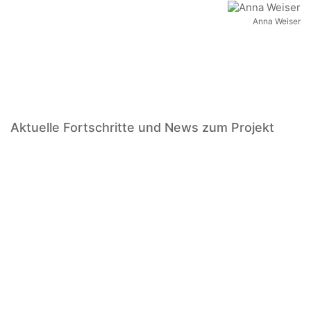
+43(0) 664 244 88 38
Anna Weiser
Wir schaffen Lebensräume, die die Außenwelt mit der
Innenwelt verbinden. Das Persönliche steht stets im
Vordergrund.
Aktuelle Fortschritte und News zum Projekt
Kontakt
Newsletter
Impressum
Datenschutzerklärung – WeiserLeben
© Copyright WeiserLeben - A&M Weiser GmbH