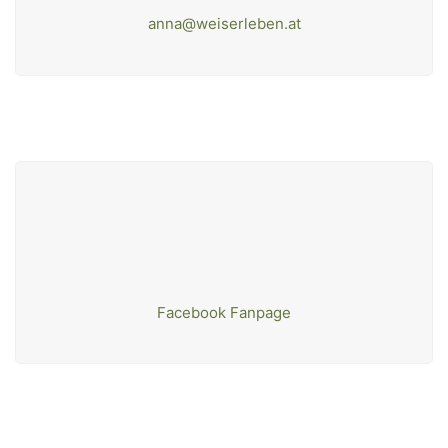
anna@weiserleben.at
Facebook Fanpage
WeiserLeben GmbH
Bergheimerstraße 45
A-5020 Salzburg
office@weiserleben.at