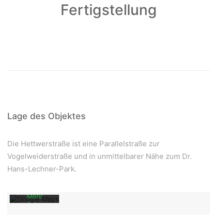
Fertigstellung
Lage des Objektes
Mit dem
Laden der
Die Hettwerstraße ist eine Parallelstraße zur
Karte
akzeptieren
Vogelweiderstraße und in unmittelbarer Nähe zum Dr.
Sie die
Hans-Lechner-Park.
Datenschutzerklärung
von
Google.
Mehr
erfahren