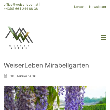
office@weiserleben.at
|
Kontakt
Newsletter
+43(0) 664 244 88 38
WeiserLeben Mirabellgarten
WeiserLeben GmbH
30. Januar 2018
Bergheimerstraße 45
A-5020 Salzburg
office@weiserleben.at
+43(0) 664 244 88 38