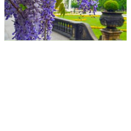
Wir schaffen Lebensräume, die die Außenwelt mit der
Innenwelt verbinden. Das Persönliche steht stets im
Vordergrund.
Kontakt
Newsletter
Impressum
Datenschutzerklärung – WeiserLeben
© Copyright WeiserLeben - A&M Weiser GmbH