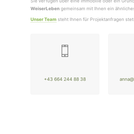
Sie verfügen über eine Immobilie oder ein Grun
WeiserLeben
gemeinsam mit Ihnen ein ähnliches
Unser Team
steht Ihnen für Projektanfragen ste
WeiserLeben GmbH
Bergheimerstraße 45
A-5020 Salzburg
+43 664 244 88 38
anna@
office@weiserleben.at
+43(0) 664 244 88 38
Wir schaffen Lebensräume, die die Außenwelt 