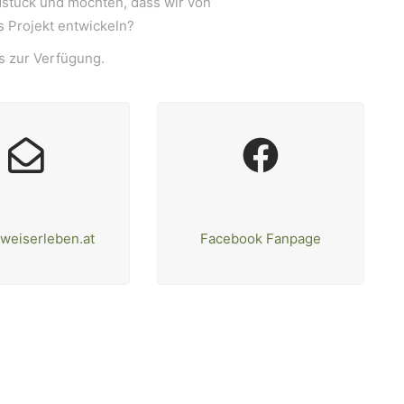
dstück und möchten, dass wir von
 Projekt entwickeln?
ts zur Verfügung.
weiserleben.at
Facebook Fanpage
mit der Innenwelt verbinden. Das Persönliche steht stets 