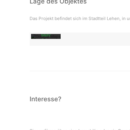
Lage des Objektes
Laden der
Karte
akzeptieren
Sie die
Das Projekt befindet sich im Stadtteil Lehen, in
Datenschutzerklärung
von
Google.
Mehr
erfahren
Karte
laden
Google
Maps immer
entsperren
Interesse?