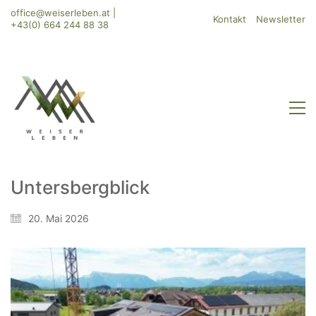
office@weiserleben.at
|
Kontakt
Newsletter
+43(0) 664 244 88 38
Untersbergblick
WeiserLeben GmbH
20. Mai 2026
Bergheimerstraße 45
A-5020 Salzburg
office@weiserleben.at
+43(0) 664 244 88 38