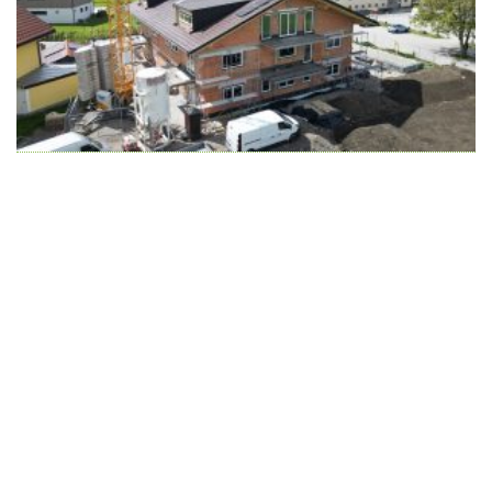
Wir schaffen Lebensräume, die die Außenwelt mit der
Innenwelt verbinden. Das Persönliche steht stets im
Vordergrund.
Kontakt
Newsletter
Impressum
Datenschutzerklärung – WeiserLeben
© Copyright WeiserLeben - A&M Weiser GmbH