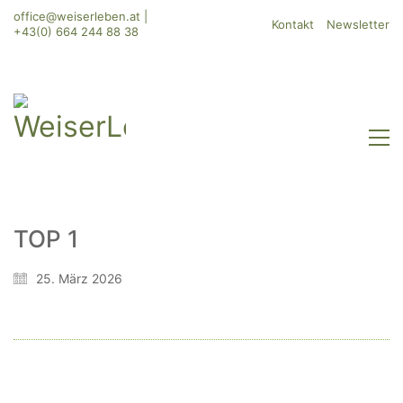
office@weiserleben.at
|
Kontakt
Newsletter
+43(0) 664 244 88 38
TOP 1
WeiserLeben GmbH
25. März 2026
Bergheimerstraße 45
A-5020 Salzburg
office@weiserleben.at
+43(0) 664 244 88 38