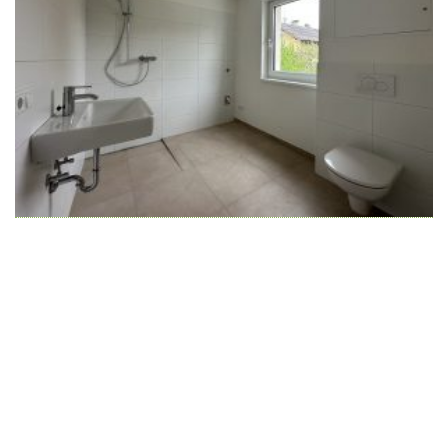
Wir schaffen Lebensräume, die die Außenwelt mit der
Innenwelt verbinden. Das Persönliche steht stets im
Vordergrund.
Kontakt
Newsletter
Impressum
Datenschutzerklärung – WeiserLeben
© Copyright WeiserLeben - A&M Weiser GmbH