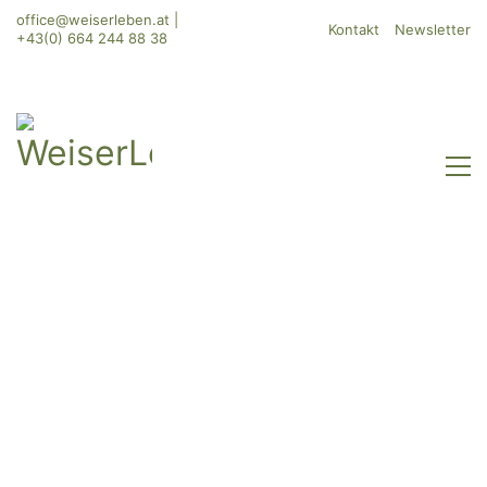
office@weiserleben.at
|
Kontakt
Newsletter
+43(0) 664 244 88 38
WeiserLeben GmbH
Bergheimerstraße 45
A-5020 Salzburg
office@weiserleben.at
+43(0) 664 244 88 38