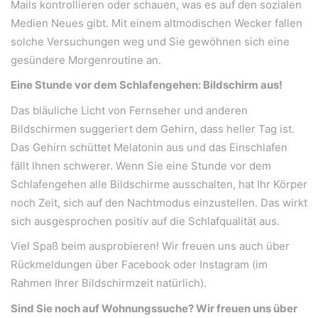
WeiserLeben GmbH
Mails kontrollieren oder schauen, was es auf den sozialen
Medien Neues gibt. Mit einem altmodischen Wecker fallen
Bergheimerstraße 45
A-5020 Salzburg
solche Versuchungen weg und Sie gewöhnen sich eine
gesündere Morgenroutine an.
office@weiserleben.at
+43(0) 664 244 88 38
Eine Stunde vor dem Schlafengehen: Bildschirm aus!
Das bläuliche Licht von Fernseher und anderen
Bildschirmen suggeriert dem Gehirn, dass heller Tag ist.
Wir schaffen Lebensräume, die die Außenwelt mit der
Das Gehirn schüttet Melatonin aus und das Einschlafen
Innenwelt verbinden. Das Persönliche steht stets im
fällt Ihnen schwerer. Wenn Sie eine Stunde vor dem
Vordergrund.
Schlafengehen alle Bildschirme ausschalten, hat Ihr Körper
noch Zeit, sich auf den Nachtmodus einzustellen. Das wirkt
sich ausgesprochen positiv auf die Schlafqualität aus.
Kontakt
Viel Spaß beim ausprobieren! Wir freuen uns auch über
Newsletter
Rückmeldungen über Facebook oder Instagram (im
Impressum
Rahmen Ihrer Bildschirmzeit natürlich).
Datenschutzerklärung – WeiserLeben
Sind Sie noch auf Wohnungssuche? Wir freuen uns über