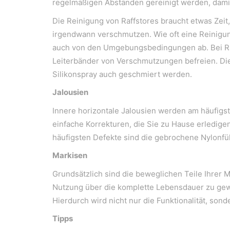
regelmäßigen Abständen gereinigt werden, damit 
Die Reinigung von Raffstores braucht etwas Zei
irgendwann verschmutzen. Wie oft eine Reinigung 
auch von den Umgebungsbedingungen ab. Bei Raff
WeiserLeben GmbH
Leiterbänder von Verschmutzungen befreien. Die 
Bergheimerstraße 45
Silikonspray auch geschmiert werden.
A-5020 Salzburg
Jalousien
office@weiserleben.at
+43(0) 664 244 88 38
Innere horizontale Jalousien werden am häufigs
einfache Korrekturen, die Sie zu Hause erledige
häufigsten Defekte sind die gebrochene Nylonfüh
Markisen
Wir schaffen Lebensräume, die die Außenwelt 
Grundsätzlich sind die beweglichen Teile Ihrer
Nutzung über die komplette Lebensdauer zu gewä
Kontakt
Hierdurch wird nicht nur die Funktionalität, son
Newsletter
Tipps
Impressum