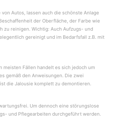
 von Autos, lassen auch die schönste Anlage
 Beschaffenheit der Oberfläche, der Farbe wie
 zu reinigen. Wichtig: Auch Aufzugs- und
egentlich gereinigt und im Bedarfsfall z.B. mit
n meisten Fällen handelt es sich jedoch um
ie es gemäß den Anweisungen. Die zwei
ist die Jalousie komplett zu demontieren.
im Vordergrund.
 wartungsfrei. Um dennoch eine störungslose
ngs- und Pflegearbeiten durchgeführt werden.