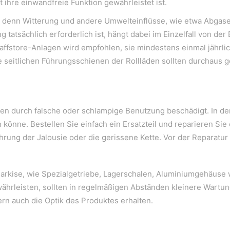
ihre einwandfreie Funktion gewährleistet ist.
t, denn Witterung und andere Umwelteinflüsse, wie etwa Abgase
tatsächlich erforderlich ist, hängt dabei im Einzelfall von der
store-Anlagen wird empfohlen, sie mindestens einmal jährlich
seitlichen Führungsschienen der Rollläden sollten durchaus gel
ten durch falsche oder schlampige Benutzung beschädigt. In de
n könne. Bestellen Sie einfach ein Ersatzteil und reparieren S
rung der Jalousie oder die gerissene Kette. Vor der Reparatur 
mit der Innenwelt verbinden. Das Persönliche steht stets 
 Markise, wie Spezialgetriebe, Lagerschalen, Aluminiumgehäuse
hrleisten, sollten in regelmäßigen Abständen kleinere Wartu
dern auch die Optik des Produktes erhalten.