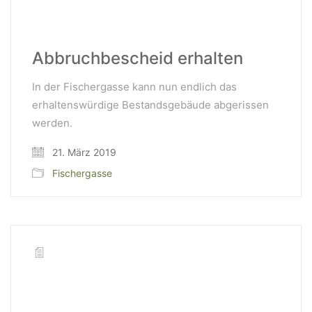
Abbruchbescheid erhalten
In der Fischergasse kann nun endlich das
erhaltenswürdige Bestandsgebäude abgerissen
werden.
21. März 2019
Fischergasse
WeiserLeben GmbH
Bergheimerstraße 45
A-5020 Salzburg
office@weiserleben.at
+43(0) 664 244 88 38