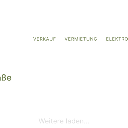
VERKAUF
VERMIETUNG
ELEKTR
aße
Weitere laden…