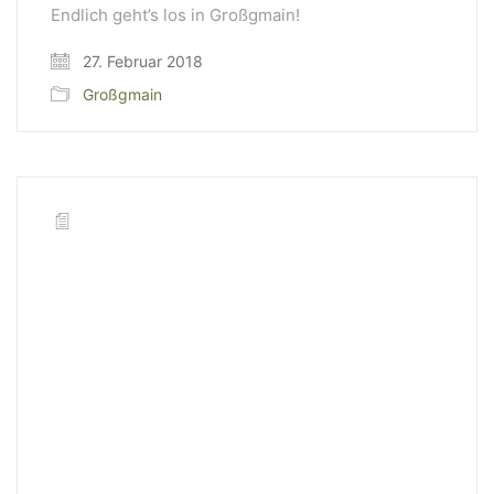
Endlich geht’s los in Großgmain!
27. Februar 2018
Großgmain
WeiserLeben GmbH
Bergheimerstraße 45
A-5020 Salzburg
office@weiserleben.at
+43(0) 664 244 88 38
Wir schaffen Lebensräume, die die Außenwelt mit der
Innenwelt verbinden. Das Persönliche steht stets im
Vordergrund.
Kontakt